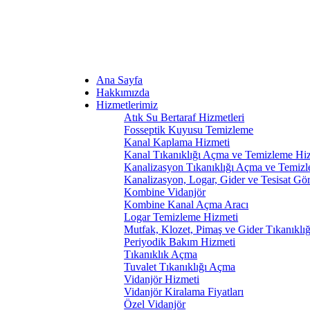
Ana Sayfa
Hakkımızda
Hizmetlerimiz
Atık Su Bertaraf Hizmetleri
Fosseptik Kuyusu Temizleme
Kanal Kaplama Hizmeti
Kanal Tıkanıklığı Açma ve Temizleme Hi
Kanalizasyon Tıkanıklığı Açma ve Temiz
Kanalizasyon, Logar, Gider ve Tesisat Gö
Kombine Vidanjör
Kombine Kanal Açma Aracı
Logar Temizleme Hizmeti
Mutfak, Klozet, Pimaş ve Gider Tıkanıklı
Periyodik Bakım Hizmeti
Tıkanıklık Açma
Tuvalet Tıkanıklığı Açma
Vidanjör Hizmeti
Vidanjör Kiralama Fiyatları
Özel Vidanjör